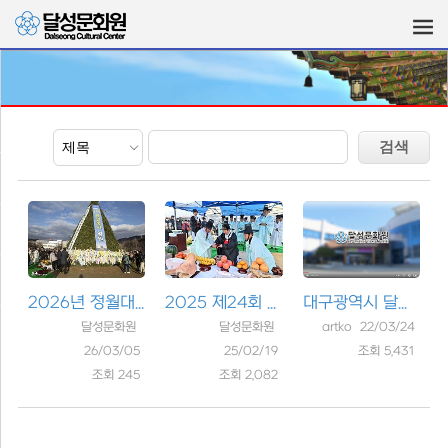
2026년 정월대보름 달맞이..
2025 제24회 정월대보름 달..
대구광역시 달성문화원 홍..
달성문화원
달성문화원
artko 22/03/24
26/03/05
25/02/19
조회 5,431
조회 245
조회 2,082